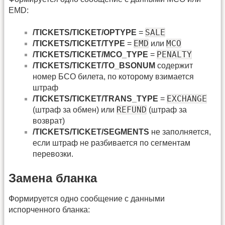
EMD:
SALE
/TICKETS/TICKET/OPTYPE
=
EMD
MCO
/TICKETS/TICKET/TYPE
=
или
PENALTY
/TICKETS/TICKET/MCO_TYPE
=
/TICKETS/TICKET/TO_BSONUM
содержит
номер БСО билета, по которому взимается
штраф
EXCHANGE
/TICKETS/TICKET/TRANS_TYPE
=
REFUND
(штраф за обмен) или
(штраф за
возврат)
/TICKETS/TICKET/SEGMENTS
не заполняется,
если штраф не разбивается по сегментам
перевозки.
Замена бланка
Формируется одно сообщение с данными
испорченного бланка: