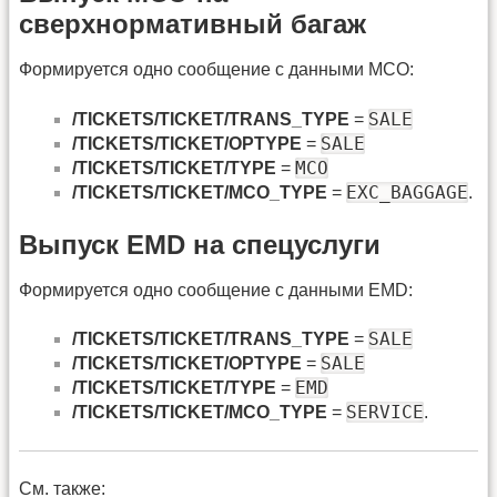
сверхнормативный багаж
Формируется одно сообщение с данными MCO:
SALE
/TICKETS/TICKET/TRANS_TYPE
=
SALE
/TICKETS/TICKET/OPTYPE
=
MCO
/TICKETS/TICKET/TYPE
=
EXC_BAGGAGE
/TICKETS/TICKET/MCO_TYPE
=
.
Выпуск EMD на спецуслуги
Формируется одно сообщение с данными EMD:
SALE
/TICKETS/TICKET/TRANS_TYPE
=
SALE
/TICKETS/TICKET/OPTYPE
=
EMD
/TICKETS/TICKET/TYPE
=
SERVICE
/TICKETS/TICKET/MCO_TYPE
=
.
См. также: