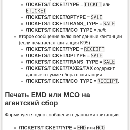
TICKET
/TICKETS/TICKET/TYPE
=
или
ETICKET
SALE
/TICKETS/TICKET/OPTYPE
=
SALE
/TICKETS/TICKET/TRANS_TYPE
=
/TICKETS/TICKET/MCO_TYPE
=
null
;
второе сообщение включает данные квитанции
(если печатается квитанция K95)
RECEIPT
/TICKETS/TICKET/TYPE
=
SALE
/TICKETS/TICKET/OPTYPE
=
SALE
/TICKETS/TICKET/TRANS_TYPE
=
/TICKETS/TICKET/TAXES/TAX
содержит
данные о сумме сбора в квитанции
RECEIPT
/TICKETS/TICKET/MCO_TYPE
=
.
Печать EMD или MCO на
агентский сбор
Формируется одно сообщения с данными квитанции:
EMD
MCO
/TICKETS/TICKET/TYPE
=
или