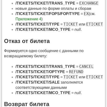
EXCHANGE
/TICKETS/TICKET/TRANS_TYPE
=
новые данные по форме оплаты и сборам
EX
/TICKETS/TICKET/FOPS/FOP/TYPE
=
(см.
Приложение 4
)
TICKET
ETICKET
/TICKETS/TICKET/TYPE
=
или
/TICKETS/TICKET/MCO_TYPE
=
null
.
Отказ от билета
Формируется одно сообщение с данными по
возвращаемому билету:
СANCEL
/TICKETS/TICKET/TRANS_TYPE
=
REFUND
/TICKETS/TICKET/OPTYPE
=
TICKET
ETICKET
/TICKETS/TICKET/TYPE
=
или
/TICKETS/TICKET/SALE
заполняется
соответствующими данными
/TICKETS/TICKET/MCO_TYPE
=
null
.
Возврат билета