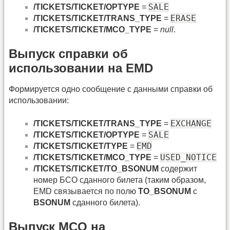
SALE
/TICKETS/TICKET/OPTYPE
=
ERASE
/TICKETS/TICKET/TRANS_TYPE
=
/TICKETS/TICKET/MCO_TYPE
=
null
.
Выпуск справки об
использовании на EMD
Формируется одно сообщение с данными справки об
использовании:
EXCHANGE
/TICKETS/TICKET/TRANS_TYPE
=
SALE
/TICKETS/TICKET/OPTYPE
=
EMD
/TICKETS/TICKET/TYPE
=
USED_NOTICE
/TICKETS/TICKET/MCO_TYPE
=
/TICKETS/TICKET/TO_BSONUM
содержит
номер БСО сданного билета (таким образом,
EMD связывается по полю
TO_BSONUM
с
BSONUM
сданного билета).
Выпуск MCO на