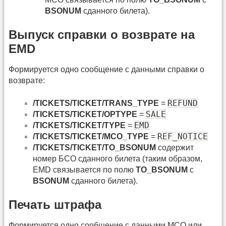
BSONUM
сданного билета).
Выпуск справки о возврате на
EMD
Формируется одно сообщение с данными справки о
возврате:
REFUND
/TICKETS/TICKET/TRANS_TYPE
=
SALE
/TICKETS/TICKET/OPTYPE
=
EMD
/TICKETS/TICKET/TYPE
=
REF_NOTICE
/TICKETS/TICKET/MCO_TYPE
=
/TICKETS/TICKET/TO_BSONUM
содержит
номер БСО сданного билета (таким образом,
EMD связывается по полю
TO_BSONUM
с
BSONUM
сданного билета).
Печать штрафа
Формируется одно сообщение с данными МСО или