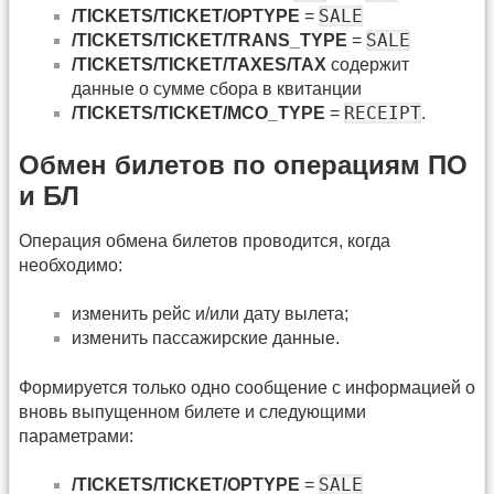
SALE
/TICKETS/TICKET/OPTYPE
=
SALE
/TICKETS/TICKET/TRANS_TYPE
=
/TICKETS/TICKET/TAXES/TAX
содержит
данные о сумме сбора в квитанции
RECEIPT
/TICKETS/TICKET/MCO_TYPE
=
.
Обмен билетов по операциям ПО
и БЛ
Операция обмена билетов проводится, когда
необходимо:
изменить рейс и/или дату вылета;
изменить пассажирские данные.
Формируется только одно сообщение с информацией о
вновь выпущенном билете и следующими
параметрами:
SALE
/TICKETS/TICKET/OPTYPE
=