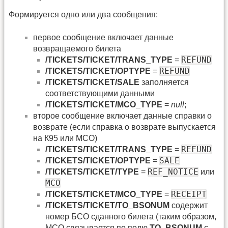
Формируется одно или два сообщения:
первое сообщение включает данные
возвращаемого билета
REFUND
/TICKETS/TICKET/TRANS_TYPE
=
REFUND
/TICKETS/TICKET/OPTYPE
=
/TICKETS/TICKET/SALE
заполняется
соответствующими данными
/TICKETS/TICKET/MCO_TYPE
=
null
;
второе сообщение включает данные справки о
возврате (если справка о возврате выпускается
на К95 или MCO)
REFUND
/TICKETS/TICKET/TRANS_TYPE
=
SALE
/TICKETS/TICKET/OPTYPE
=
REF_NOTICE
/TICKETS/TICKET/TYPE
=
или
MCO
RECEIPT
/TICKETS/TICKET/MCO_TYPE
=
/TICKETS/TICKET/TO_BSONUM
содержит
номер БСО сданного билета (таким образом,
МСО связывается по полю
TO_BSONUM
с