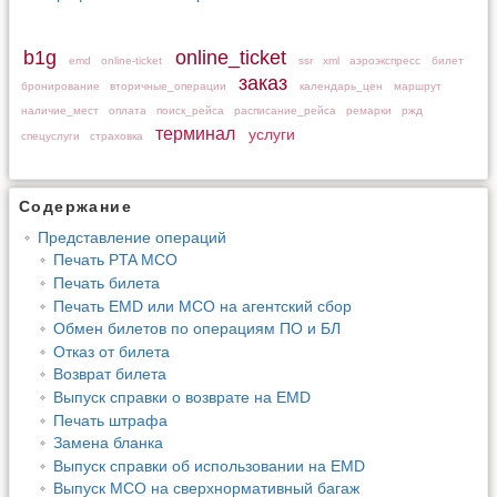
b1g
online_ticket
emd
online-ticket
ssr
xml
аэроэкспресс
билет
заказ
бронирование
вторичные_операции
календарь_цен
маршрут
наличие_мест
оплата
поиск_рейса
расписание_рейса
ремарки
ржд
терминал
услуги
спецуслуги
страховка
Содержание
Представление операций
Печать PTA MCO
Печать билета
Печать EMD или MCO на агентский сбор
Обмен билетов по операциям ПО и БЛ
Отказ от билета
Возврат билета
Выпуск справки о возврате на EMD
Печать штрафа
Замена бланка
Выпуск справки об использовании на EMD
Выпуск MCO на сверхнормативный багаж