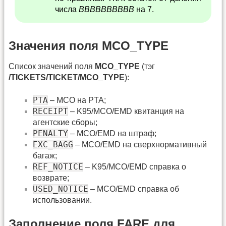
числа
BBBBBBBBBB
на 7.
Значения поля MCO_TYPE
Список значений поля
MCO_TYPE
(тэг
/TICKETS/TICKET/MCO_TYPE
):
PTA
– MCO на PTA;
RECEIPT
– K95/MCO/EMD квитанция на
агентские сборы;
PENALTY
– MCO/EMD на штраф;
EXC_BAGG
– MCO/EMD на сверхнормативный
багаж;
REF_NOTICE
– K95/MCO/EMD справка о
возврате;
USED_NOTICE
– MCO/EMD справка об
использовании.
Заполнение поля FARE для